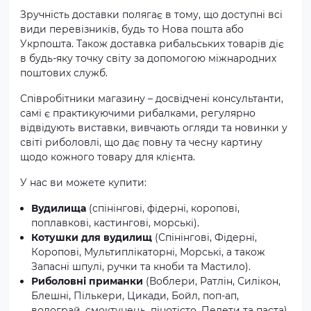
Зручність доставки полягає в тому, що доступні всі
види перевізників, будь то Нова пошта або
Укрпошта. Також доставка рибальських товарів діє
в будь-яку точку світу за допомогою міжнародних
поштових служб.
Співробітники магазину – досвідчені консультанти,
самі є практикуючими рибалками, регулярно
відвідують виставки, вивчають огляди та новинки у
світі риболовлі, що дає повну та чесну картину
щодо кожного товару для клієнта.
У нас ви можете купити:
Вудилища
(спінінгові, фідерні, коропові,
поплавкові, кастингові, морські).
Котушки для вудилищ
(Спінінгові, Фідерні,
Коропові, Мультиплікаторні, Морські, а також
Запасні шпулі, ручки та кноби та Мастило).
Риболовні приманки
(Воблери, Ратлін, Силікон,
Блешні, Пількери, Цикади, Бойл, поп-ап,
водограй, смоктунець, пінотісто, Пелети та паста).