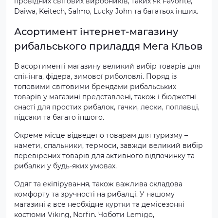
провідних світових виробників, таких як Favorite,
Daiwa, Keitech, Salmo, Lucky John та багатьох інших.
Асортимент інтернет-магазину
рибальського приладдя Мега Кльов
В асортименті магазину великий вибір товарів для
спінінга, фідера, зимової риболовлі. Поряд із
топовими світовими брендами рибальських
товарів у магазині представлені, також і бюджетні
снасті для простих рибалок, гачки, лески, поплавці,
підсаки та багато іншого.
Окреме місце відведено товарам для туризму –
намети, спальники, термоси, завжди великий вибір
перевірених товарів для активного відпочинку та
рибалки у будь-яких умовах.
Одяг та екіпірування, також важлива складова
комфорту та зручності на рибалці. У нашому
магазині є все необхідне куртки та демісезонні
костюми Viking, Norfin. Чоботи Lemigo,