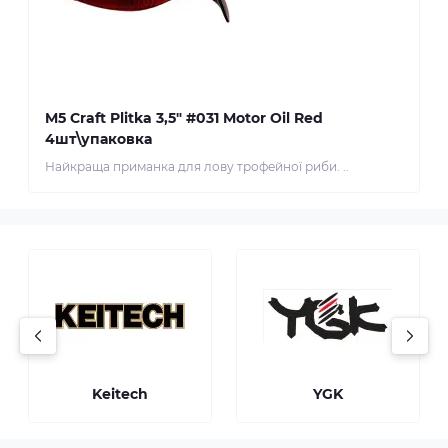
M5 Craft Plitka 3,5" #031 Motor Oil Red
4шт\упаковка
Найкраща приманка для лову трофейної риби. ..
Keitech
YGK