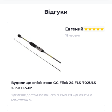
Відгуки
Евгений
18 червня
Вудилище спінінгове GC Flick 24 FLS-702ULS
2.13м 0.5-6г
Удилище достойное вашего внимания Однозначно
рекомендую..