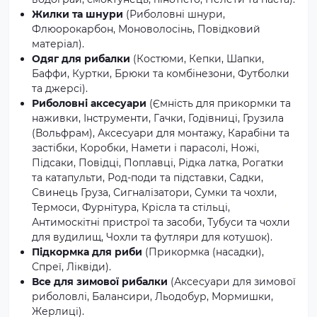
Жилки та шнури
(Риболовні шнури,
Флюорокарбон, Моноволосінь, Повідковий
матеріал).
Одяг для рибалки
(Костюми, Кепки, Шапки,
Баффи, Куртки, Брюки та комбінезони, Футболки
та джерсі).
Риболовні аксесуари
(Ємність для прикормки та
наживки, Інструменти, Гачки, Годівниці, Грузила
(Вольфрам), Аксесуари для монтажу, Карабіни та
застібки, Коробки, Намети і парасолі, Ножі,
Підсаки, Повідці, Поплавці, Рідка латка, Рогатки
та катапульти, Род-поди та підставки, Садки,
Свинець Груза, Сигналізатори, Сумки та чохли,
Термоси, Фурнітура, Крісла та стільці,
Антимоскітні пристрої та засоби, Тубуси та чохли
для вудилищ, Чохли та футляри для котушок).
Підкормка для риби
(Прикормка (насадки),
Спреї, Ліквіди).
Все для зимової рибалки
(Аксесуари для зимової
риболовлі, Балансири, Льодобур, Мормишки,
Жерлиці).