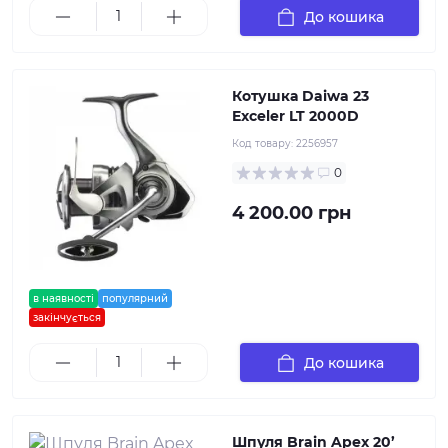
До кошика
Котушка Daiwa 23
Exceler LT 2000D
Код товару:
2256957
0
4 200.00 грн
в наявності
популярний
закінчується
До кошика
Шпуля Brain Apex 20’