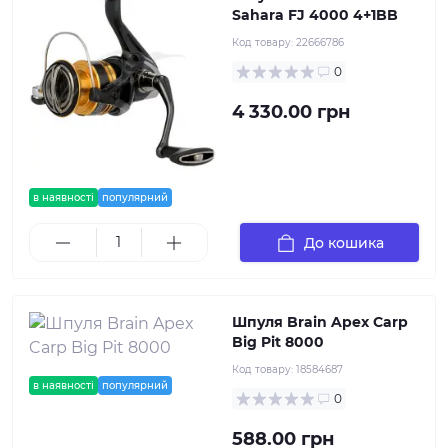
Sahara FJ 4000 4+1BB
Код товару:
22666786
0
4 330.00 грн
в наявності
популярний
До кошика
Шпуля Brain Apex Carp
Big Pit 8000
Код товару:
18584687
в наявності
популярний
0
588.00 грн