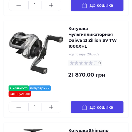
До кошика
Котушка
мультипликаторная
Daiwa 21 Zillion SV TW
1000XHL
Код товару:
2163709
0
21 870.00 грн
в наявності
популярний
закінчується
До кошика
Котушка Shimano