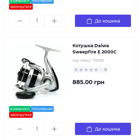
в наявності
популярний
закінчується
До кошика
Котушка Daiwa
Sweepfire E 2000C
Код товару:
706585
0
885.00 грн
в наявності
популярний
закінчується
До кошика