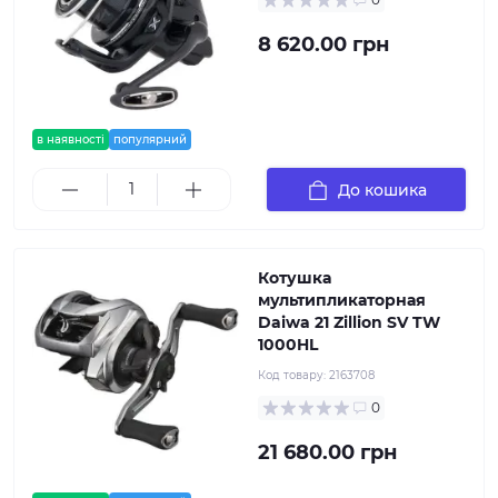
8 620.00 грн
в наявності
популярний
До кошика
Котушка
мультипликаторная
Daiwa 21 Zillion SV TW
1000HL
Код товару:
2163708
0
21 680.00 грн