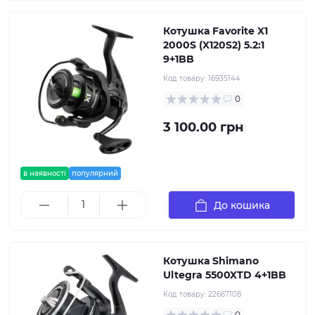
Котушка Favorite X1
2000S (X120S2) 5.2:1
9+1BB
Код товару:
16935144
0
3 100.00 грн
в наявності
популярний
До кошика
Котушка Shimano
Ultegra 5500XTD 4+1BB
Код товару:
22667108
0