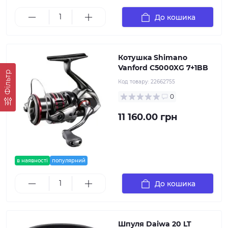
До кошика
Котушка Shimano
Vanford C5000XG 7+1BB
Фільтр
Код товару:
22662755
0
11 160.00 грн
в наявності
популярний
До кошика
Шпуля Daiwa 20 LT