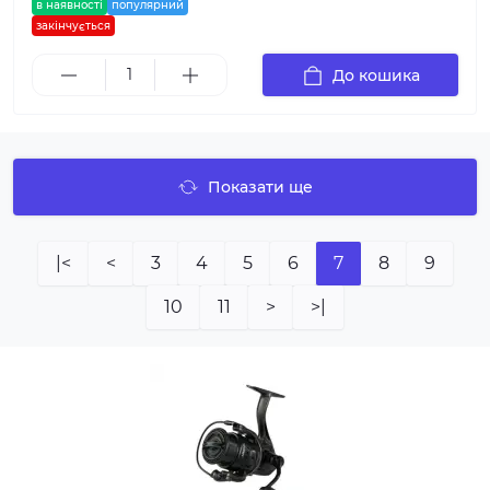
в наявності
популярний
закінчується
До кошика
Показати ще
|<
<
3
4
5
6
7
8
9
10
11
>
>|