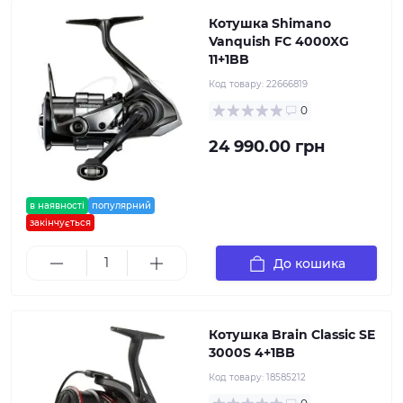
Котушка Shimano
Vanquish FC 4000XG
11+1BB
Код товару:
22666819
0
24 990.00 грн
в наявності
популярний
закінчується
До кошика
Котушка Brain Classic SE
3000S 4+1BB
Код товару:
18585212