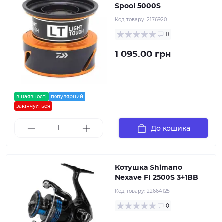
Spool 5000S
Код товару:
2176920
0
1 095.00 грн
в наявності
популярний
закінчується
До кошика
Котушка Shimano
Nexave FI 2500S 3+1BB
Код товару:
22664125
0