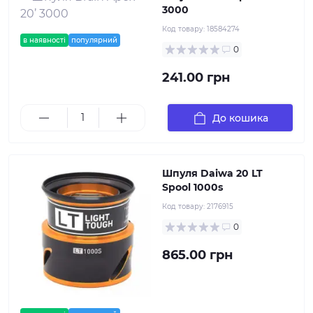
3000
Код товару:
18584274
в наявності
популярний
0
241.00 грн
До кошика
Шпуля Daiwa 20 LT
Spool 1000s
Код товару:
2176915
0
865.00 грн