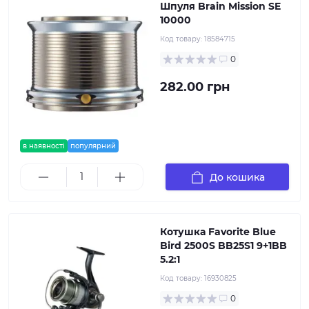
Шпуля Brain Mission SE
10000
Код товару:
18584715
0
282.00 грн
в наявності
популярний
До кошика
Котушка Favorite Blue
Bird 2500S BB25S1 9+1BB
5.2:1
Код товару:
16930825
0