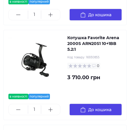
в наявності
популярний
До кошика
Котушка Favorite Arena
2000S ARN20S1 10+1BB
5.2:1
Код товару:
16930855
0
3 710.00 грн
в наявності
популярний
До кошика