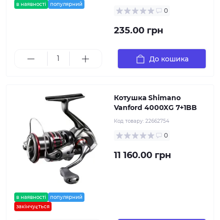
в наявності
популярний
0
235.00 грн
До кошика
Котушка Shimano
Vanford 4000XG 7+1BB
Код товару:
22662754
0
11 160.00 грн
в наявності
популярний
закінчується