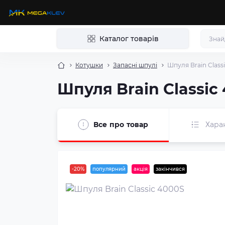
Каталог товарів
Котушки
Запасні шпулі
Шпуля Brain Class
Шпуля Brain Classic
Все про товар
Хара
-20%
популярний
акція
закінчився