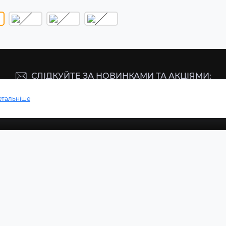
СЛІДКУЙТЕ ЗА НОВИНКАМИ ТА АКЦІЯМИ:
етальніше
Підпишіться
АКТИ ТА АДРЕСА
МЕСЕНДЖЕР
, вул. Героїв Чорнобиля 1
Telegram
Viber
lev2014@gmail.com
Messenger
з 9-00 до 18-00
 з 9-00 до 15-00