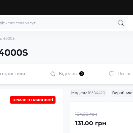
ic 4000S
 4000S
ктеристики
Відгуків
Питан
0
Модель:
18584420
Виробник:
немає в наявності
164.00 грн
131.00 грн