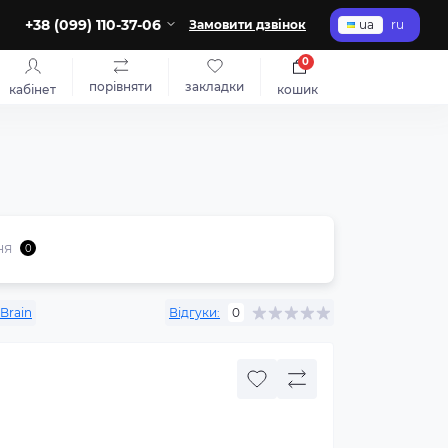
+38 (099) 110-37-06
Замовити дзвінок
ua
ru
0
порівняти
закладки
кабінет
кошик
ня
0
Brain
Відгуки:
0