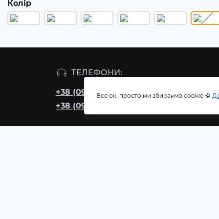
Колір
ТЕЛЕФОНИ:
+38 (099) 110-37-06
Все ок, просто ми збираємо cookie 🍪
Д
+38 (096) 250-67-17
ІНФОРМАЦІЯ
КОНТ
м.Суми
Про магазин
Інформація про доставку
megak
Угода користувача
Зворотній зв’язок
Пн-Пт 
Карта сайту
субота