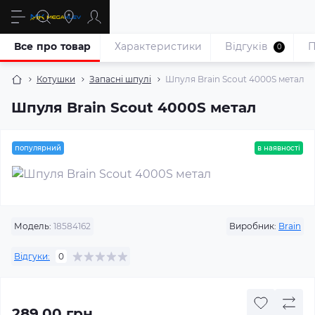
Все про товар
Характеристики
Відгуків
П
0
Котушки
Запасні шпулі
Шпуля Brain Scout 4000S метал
Шпуля Brain Scout 4000S метал
популярний
в наявності
Модель:
18584162
Виробник:
Brain
Відгуки:
0
289.00 грн