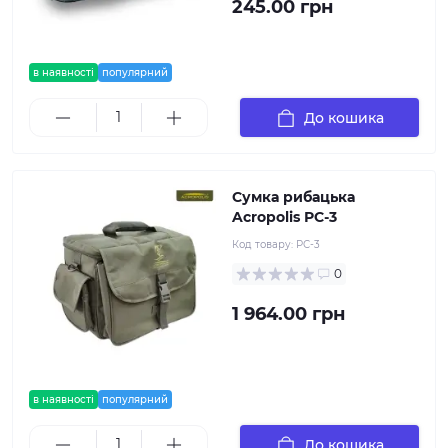
245.00 грн
в наявності
популярний
До кошика
Сумка рибацька
Acropolis РС-3
Код товару:
РС-3
0
1 964.00 грн
в наявності
популярний
До кошика