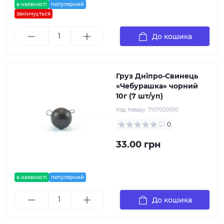
в наявності
популярний
закінчується
До кошика
Груз Дніпро-Свинець
«Чебурашка» чорний
10г (7 шт/уп)
Код товару:
7107020010
0
33.00 грн
в наявності
популярний
До кошика