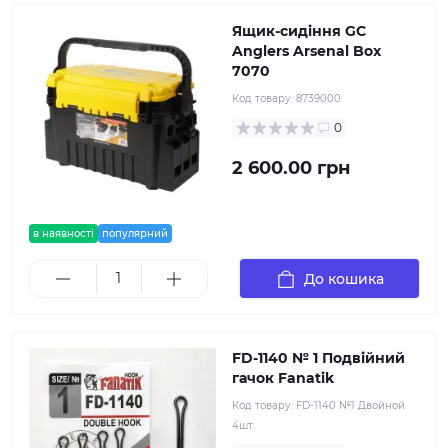
Ящик-сидіння GC
Anglers Arsenal Box
7070
Код товару:
8739000
0
2 600.00 грн
в наявності
популярний
До кошика
FD-1140 № 1 Подвійний
гачок Fanatik
Код товару:
FD-1140 №1 Двойной
4шт.