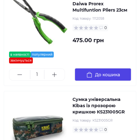
Daiwa Prorex
Multifuntion Pliers 23см
Код товару:
1112058
0
475.00 грн
в наявності
популярний
закінчується
До кошика
Сумка універсальна
Kibas із прозорою
кришкою КS231005GR
Код товару:
КS231005GR
0