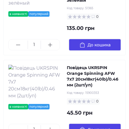
зелёный
Код товару:
51365
в наявності
популярний
0
135.00 грн
До кошика
Повідець UKRSPIN
Orange Spinning AFW
7х7 20см18кг(40lb)/0.46
мм (2шт/уп)
Код товару:
15900353
0
в наявності
популярний
45.50 грн