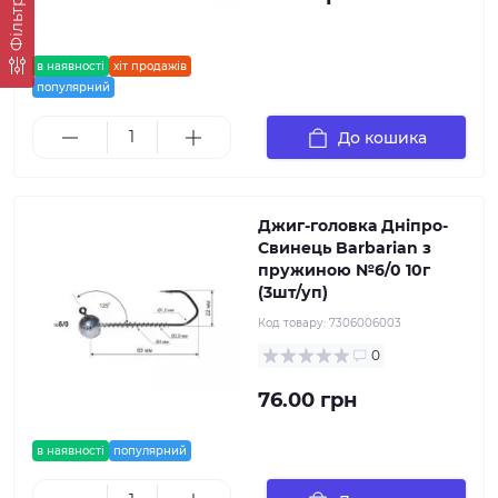
Фільтр
в наявності
хіт продажів
популярний
До кошика
Джиг-головка Дніпро-
Свинець Barbarian з
пружиною №6/0 10г
(3шт/уп)
Код товару:
7306006003
0
76.00 грн
в наявності
популярний