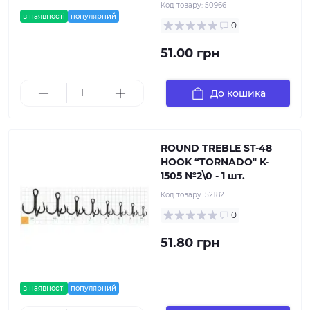
Код товару:
50966
в наявності
популярний
0
51.00 грн
До кошика
ROUND TREBLE ST-48
HOOK “TORNADO" K-
1505 №2\0 - 1 шт.
Код товару:
52182
0
51.80 грн
в наявності
популярний