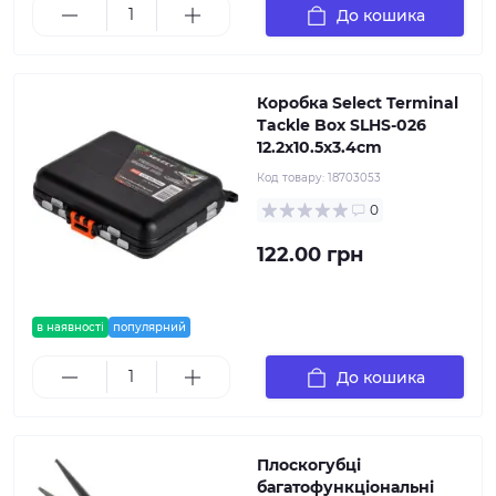
До кошика
Коробка Select Terminal
Tackle Box SLHS-026
12.2х10.5х3.4cm
Код товару:
18703053
0
122.00 грн
в наявності
популярний
До кошика
Плоскогубці
багатофункціональні