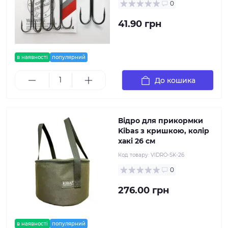
0
41.90 грн
в наявності
популярний
До кошика
Відро для прикормки
Kibas з кришкою, колір
хакі 26 см
Код товару:
VIDRO-SK-26
0
276.00 грн
в наявності
популярний