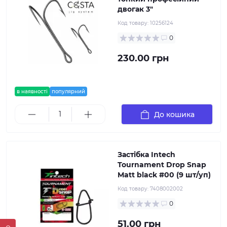
двогак 3"
Код товару:
10256124
0
230.00 грн
в наявності
популярний
До кошика
Застібка Intech
Tournament Drop Snap
Matt black #00 (9 шт/уп)
Код товару:
7408002002
0
51.00 грн