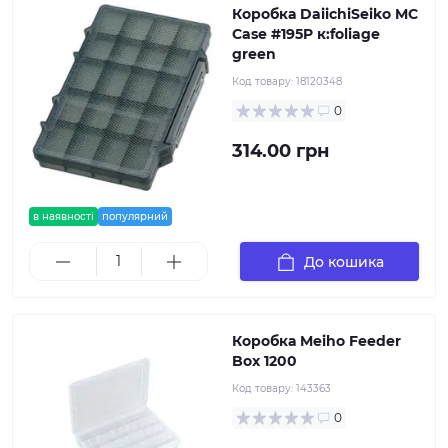
Коробка DaiichiSeiko MC
Case #195P к:foliage
green
Код товару:
18120348
0
314.00 грн
в наявності
популярний
До кошика
Коробка Meiho Feeder
Box 1200
Код товару:
143363
0