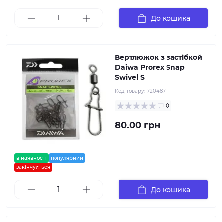
До кошика
Вертлюжок з застібкой
Daiwa Prorex Snap
Swivel S
Код товару:
720487
0
80.00 грн
в наявності
популярний
закінчується
До кошика