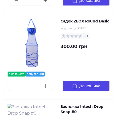
До кошика
Садок ZEOX Round Basic
Код товару:
30497
0
300.00 грн
в наявності
популярний
До кошика
Застежка Intech Drop
Snap #0