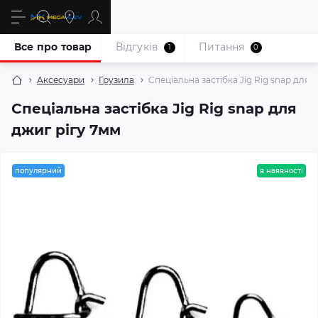
Все про товар
Відгуків
Питання
1
0
Аксесуари
Грузила
Спеціальна застібка Jig Rig snap для 
Спеціальна застібка Jig Rig snap для
джиг рігу 7мм
популярний
в наявності