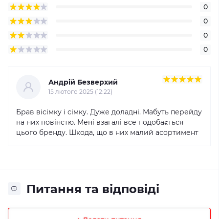
0
0
0
0
Андрій Безверхий
15 лютого 2025 (12:22)
Брав вісімку і сімку. Дуже доладні. Мабуть перейду
на них повінстю. Мені взагалі все подобається
цього бренду. Шкода, що в них малий асортимент
Питання та відповіді