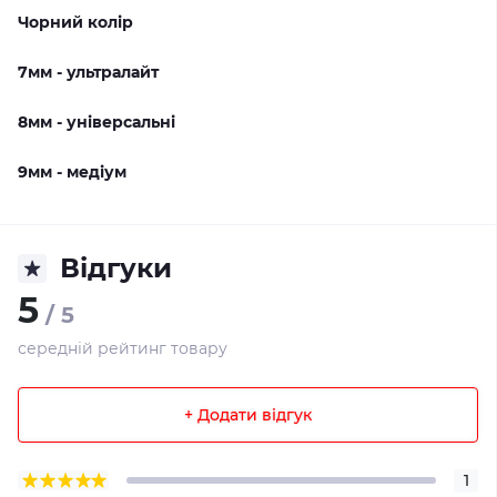
Чорний колір
7мм - ультралайт
8мм - універсальні
9мм - медіум
Відгуки
5
/ 5
середній рейтинг товару
+ Додати відгук
1