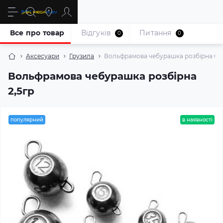
Все про товар
Відгуків
Питання
0
0
Аксесуари
Грузила
Вольфрамова чебурашка розбірна Cos
Вольфрамова чебурашка розбірна
2,5гр
популярний
в наявності