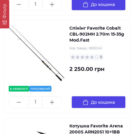
До кошика
Фільтр
Спінінг Favorite Cobalt
CBL-902MH 2.70m 15-35g
Mod.Fast
Код товару:
16930241
0
2 250.00 грн
в наявності
популярний
До кошика
Котушка Favorite Arena
2000S ARN20S1 10+1BB