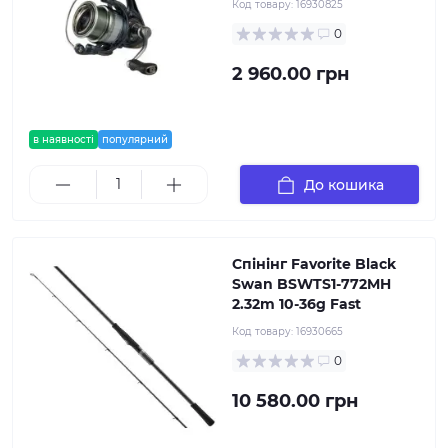
Код товару:
16930825
0
2 960.00 грн
в наявності
популярний
До кошика
Спінінг Favorite Black
Swan BSWTS1-772MH
2.32m 10-36g Fast
Код товару:
16930665
0
10 580.00 грн