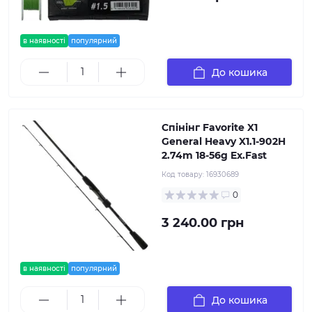
в наявності
популярний
До кошика
Спінінг Favorite X1
General Heavy X1.1-902H
2.74m 18-56g Ex.Fast
Код товару:
16930689
0
3 240.00 грн
в наявності
популярний
До кошика