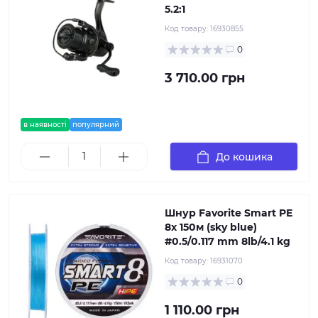
5.2:1
Код товару:
16930855
0
3 710.00 грн
в наявності
популярний
До кошика
Шнур Favorite Smart PE
8x 150м (sky blue)
#0.5/0.117 mm 8lb/4.1 kg
Код товару:
16931070
0
1 110.00 грн