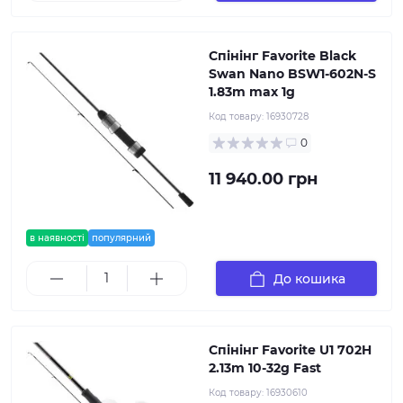
Спінінг Favorite Black
Swan Nano BSW1-602N-S
1.83m max 1g
Код товару:
16930728
0
11 940.00 грн
в наявності
популярний
До кошика
Спінінг Favorite U1 702H
2.13m 10-32g Fast
Код товару:
16930610