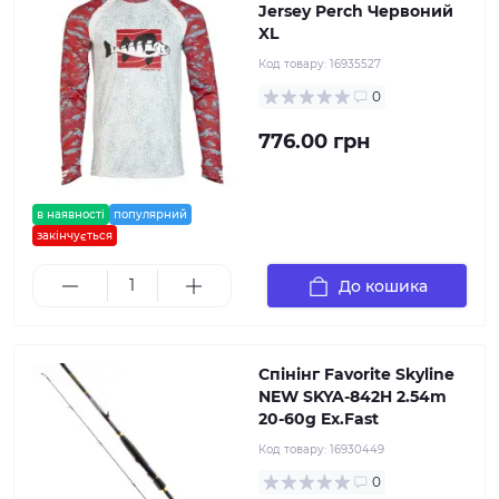
Jersey Perch Червоний
XL
Код товару:
16935527
0
776.00 грн
в наявності
популярний
закінчується
До кошика
Спінінг Favorite Skyline
NEW SKYA-842H 2.54m
20-60g Ex.Fast
Код товару:
16930449
0