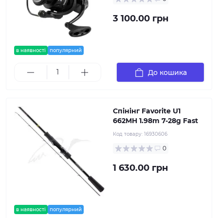
3 100.00 грн
в наявності
популярний
До кошика
Спінінг Favorite U1
662MH 1.98m 7-28g Fast
Код товару:
16930606
0
1 630.00 грн
в наявності
популярний