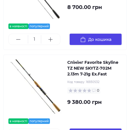
8 700.00 грн
в наявності
популярний
До кошика
Спінінг Favorite Skyline
TZ NEW SKYTZ-702M
2.13m 7-21g Ex.Fast
Код товару:
16930532
0
9 380.00 грн
в наявності
популярний