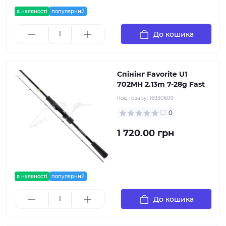
в наявності
популярний
До кошика
Спінінг Favorite U1
702MH 2.13m 7-28g Fast
Код товару:
16930609
0
1 720.00 грн
в наявності
популярний
До кошика