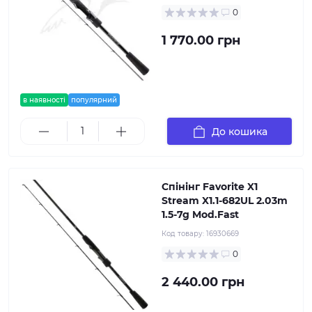
0
1 770.00 грн
в наявності
популярний
До кошика
Спінінг Favorite X1
Stream X1.1-682UL 2.03m
1.5-7g Mod.Fast
Код товару:
16930669
0
2 440.00 грн