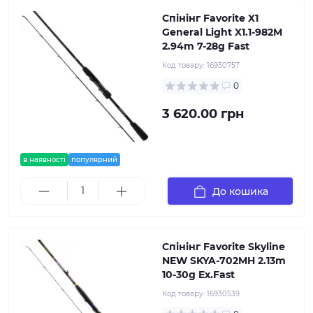
Спінінг Favorite X1
General Light X1.1-982M
2.94m 7-28g Fast
Код товару:
16930757
0
3 620.00 грн
в наявності
популярний
До кошика
Спінінг Favorite Skyline
NEW SKYA-702MH 2.13m
10-30g Ex.Fast
Код товару:
16930539