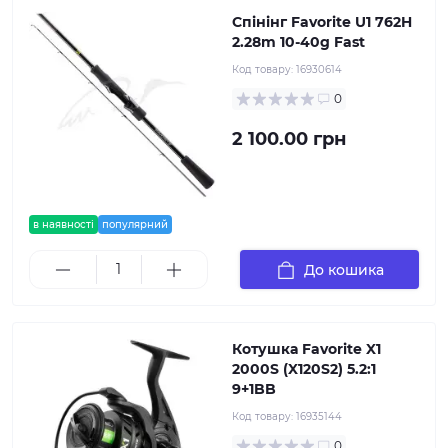
Спінінг Favorite U1 762H
2.28m 10-40g Fast
Код товару:
16930614
0
2 100.00 грн
в наявності
популярний
До кошика
Котушка Favorite X1
2000S (X120S2) 5.2:1
9+1BB
Код товару:
16935144
0