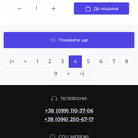
До кошика
Показати ще
|<
<
1
2
3
4
5
6
7
8
9
>
>|
ТЕЛЕФОНИ:
+38 (099) 110-37-06
+38 (096) 250-67-17
СОЦ МЕРЕЖІ: