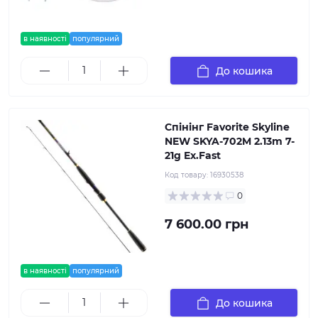
в наявності
популярний
До кошика
Спінінг Favorite Skyline
NEW SKYA-702M 2.13m 7-
21g Ex.Fast
Код товару:
16930538
0
7 600.00 грн
в наявності
популярний
До кошика