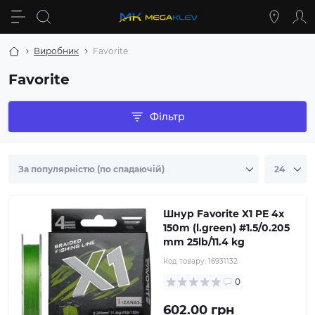
Виробник
Favorite
Favorite
Фільтр
Шнур Favorite X1 PE 4x
150m (l.green) #1.5/0.205
mm 25lb/11.4 kg
Код товару:
16931132
0
602.00 грн