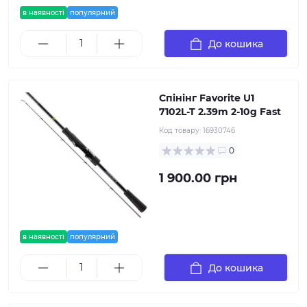
в наявності
популярний
До кошика
Спінінг Favorite U1
7102L-T 2.39m 2-10g Fast
Код товару:
16930746
0
1 900.00 грн
в наявності
популярний
До кошика