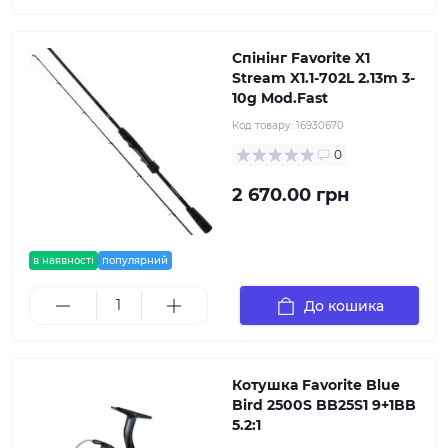
Спінінг Favorite X1
Stream X1.1-702L 2.13m 3-
10g Mod.Fast
Код товару:
16930670
0
2 670.00 грн
в наявності
популярний
До кошика
Котушка Favorite Blue
Bird 2500S BB25S1 9+1BB
5.2:1