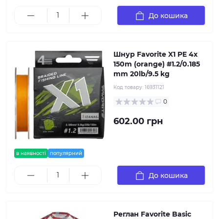
До кошика
Шнур Favorite X1 PE 4x
150m (orange) #1.2/0.185
mm 20lb/9.5 kg
Код товару:
16931121
0
602.00 грн
в наявності
популярний
До кошика
Реглан Favorite Basic