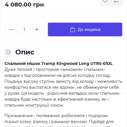
4 080.00 грн
До кошика
Опис
Спальний мішок Tramp Kingwood
Long
U
TRS-053
L
Дуже теплий і просторий «зимовий» спальник-
ковдра з підголовником на дійсно холодну погоду.
Поєднує високу ступінь захисту від холоду і можливість
комфортно виспатися «як вдома», не обмежуючи себе
у рухах. Ця модель - рідкісний випадок, коли спальник-
ковдра буде настільки ж ефективний взимку, як і
спальник конструкції кокон.
Призначення - полювання, риболовля і подорожі
пізньої осені, взимку і ранньою весною. Підійде для