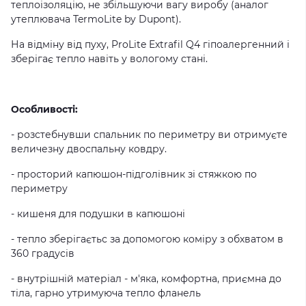
теплоізоляцію, не збільшуючи вагу виробу (аналог
утеплювача TermoLite by Dupont).
На відміну від пуху, ProLite Extrafil Q4 гіпоалергенний і
зберігає тепло навіть у вологому стані.
Особливості:
- розстебнувши спальник по периметру ви отримуєте
величезну двоспальну ковдру.
- просторий капюшон-підголівник зі стяжкою по
периметру
- кишеня для подушки в капюшоні
- тепло зберігаєтьс за допомогою коміру з обхватом в
360 градусів
- внутрішній матеріал - м'яка, комфортна, приємна до
тіла, гарно утримуюча тепло фланель