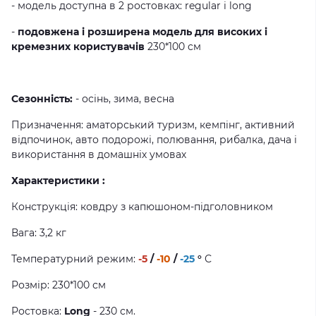
- модель доступна в 2 ростовках: regular і long
-
подовжена і розширена модель для високих і
кремезних користувачів
230*100 см
Сезонність:
- осінь, зима, весна
Призначення: аматорський туризм, кемпінг, активний
відпочинок, авто подорожі, полювання, рибалка, дача і
використання в домашніх умовах
Характеристики :
Конструкція: ковдру з капюшоном-підголовником
Вага: 3,2 кг
Температурний режим:
-5
/
-10
/
-25
°
С
Розмір: 230*100 см
Ростовка:
Long
- 230 см.