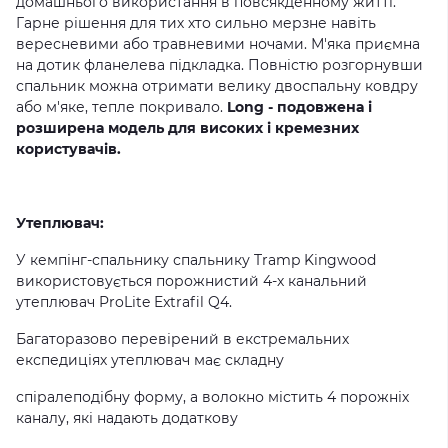
домашнього використання в повсякденному житті.
Гарне рішення для тих хто сильно мерзне навіть
вересневими або травневими ночами. М'яка приємна
на дотик фланелева підкладка. Повністю розгорнувши
спальник можна отримати велику двоспальну ковдру
або м'яке, тепле покривало.
Long - подовжена і
розширена модель для високих і
кремезних
користувачів.
Утеплювач:
У кемпінг-спальнику спальнику Tramp Kingwood
використовується порожнистий 4-х канальний
утеплювач ProLite Extrafil Q4.
Багаторазово перевірений в екстремальних
експедиціях утеплювач має складну
спіралеподібну форму, а волокно містить 4 порожніх
каналу, які надають додаткову