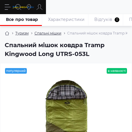
Все про товар
Характеристики
Відгуків
П
0
Туризм
Спальні мішки
Спальний мішок ковдра Tramp Ki
Спальний мішок ковдра Tramp
Kingwood Long UTRS-053L
популярний
в наявності