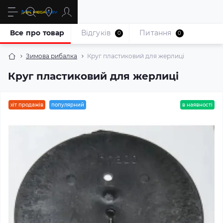
Все про товар
Відгуків
Питання
0
0
Зимова рибалка
Круг пластиковий для жерлиці
Круг пластиковий для жерлиці
хіт продажів
популярний
в наявності