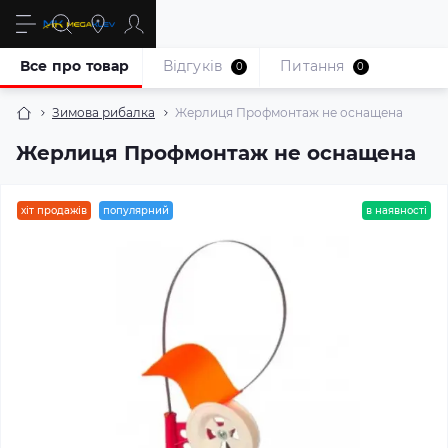
Все про товар
Відгуків
Питання
0
0
Зимова рибалка
Жерлиця Профмонтаж не оснащена
Жерлиця Профмонтаж не оснащена
хіт продажів
популярний
в наявності