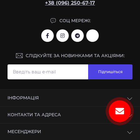
+38 (096) 250-67-17
СОЦ МЕРЕЖІ:
СЛІДКУЙТЕ ЗА НОВИНКАМИ ТА АКЦІЯМИ:
Підпишіться
ІНФОРМАЦІЯ
Про магазин
КОНТАКТИ ТА АДРЕСА
Інформація про доставку
Угода користувача
м.Суми, вул. Героїв Чорнобиля 1
МЕСЕНДЖЕРИ
Зворотній зв’язок
megaklev2014@gmail.com