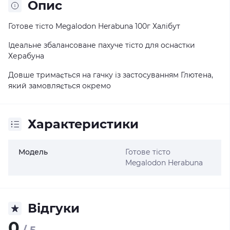
Опис
Готове тісто Megalodon Herabuna 100г Халібут
Ідеальне збалансоване пахуче тісто для оснастки
Херабуна
Довше тримається на гачку із застосуванням Глютена,
який замовляється окремо
Характеристики
Модель
Готове тісто
Megalodon Herabuna
Відгуки
0