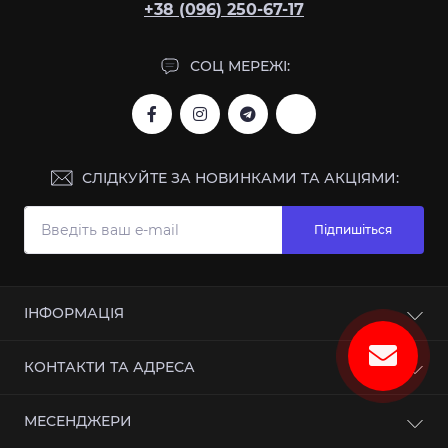
+38 (096) 250-67-17
СОЦ МЕРЕЖІ:
СЛІДКУЙТЕ ЗА НОВИНКАМИ ТА АКЦІЯМИ:
Підпишіться
ІНФОРМАЦІЯ
Про магазин
КОНТАКТИ ТА АДРЕСА
Інформація про доставку
Угода користувача
м.Суми, вул. Героїв Чорнобиля 1
МЕСЕНДЖЕРИ
Зворотній зв’язок
megaklev2014@gmail.com