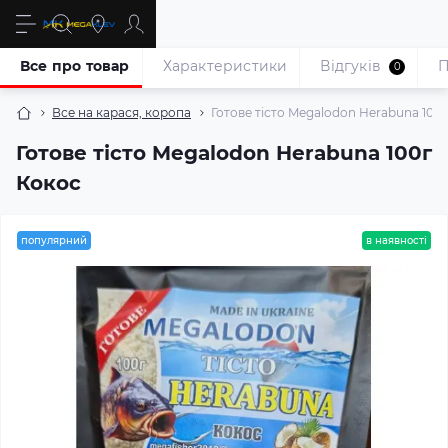
Все про товар
Характеристики
Відгуків
П
0
Все на карася, коропа
Готове тісто Megalodon Herabuna 100
Готове тісто Megalodon Herabuna 100г
Кокос
популярний
в наявності