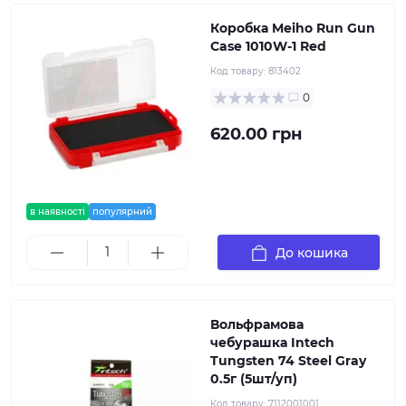
Коробка Meiho Run Gun
Case 1010W-1 Red
Код товару:
813402
0
620.00 грн
в наявності
популярний
До кошика
Вольфрамова
чебурашка Intech
Tungsten 74 Steel Gray
0.5г (5шт/уп)
Код товару:
7112001001