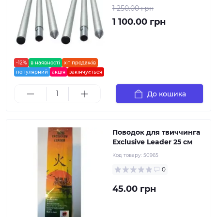
1 250.00 грн
1 100.00 грн
-12%
в наявності
хіт продажів
популярний
акція
закінчується
До кошика
Поводок для твиччинга
Exclusive Leader 25 см
Код товару:
50965
0
45.00 грн