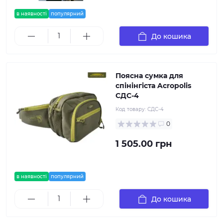
в наявності
популярний
До кошика
Поясна сумка для
спінінгіста Acropolis
СДС-4
Код товару:
СДС-4
0
1 505.00 грн
в наявності
популярний
До кошика