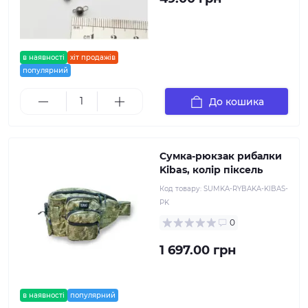
в наявності
хіт продажів
популярний
До кошика
Сумка-рюкзак рибалки
Kibas, колір піксель
Код товару:
SUMKA-RYBAKA-KIBAS-
PK
0
1 697.00 грн
в наявності
популярний