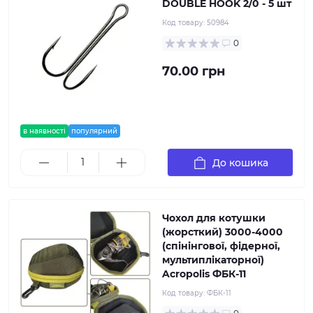
DOUBLE HOOK 2/0 - 5 шт
Код товару:
50984
0
70.00 грн
в наявності
популярний
До кошика
Чохол для котушки
(жорсткий) 3000-4000
(спінінгової, фідерної,
мультиплікаторної)
Acropolis ФБК-11
Код товару:
ФБК-11