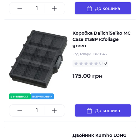
До кошика
Коробка DaiichiSeiko MC
Case #138P к:foliage
green
Код товару:
18120343
0
175.00 грн
в наявності
популярний
До кошика
Двойник Kumho LONG