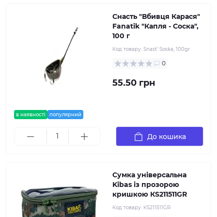
Снасть "Вбивця Карася"
Fanatik "Капля - Соска",
100 г
Код товару:
Snast' Soska, 100gr
0
55.50 грн
в наявності
популярний
До кошика
Сумка універсальна
Kibas із прозорою
кришкою КS211511GR
Код товару:
КS211511GR