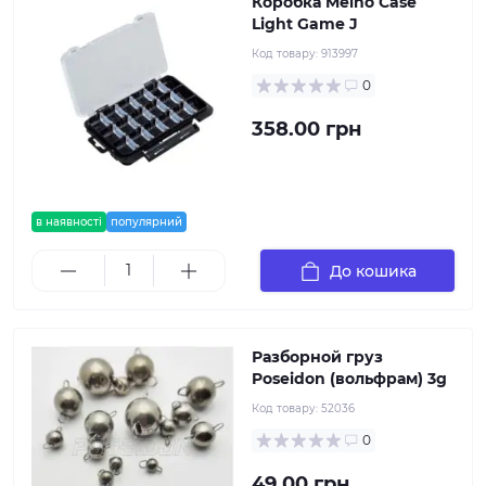
Коробка Meiho Case
Light Game J
Код товару:
913997
0
358.00 грн
в наявності
популярний
До кошика
Разборной груз
Poseidon (вольфрам) 3g
Код товару:
52036
0
49.00 грн