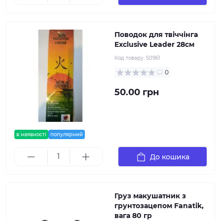
Поводок для твіччінга
Exclusive Leader 28см
Код товару:
50961
0
50.00 грн
в наявності
популярний
До кошика
Груз макушатник з
грунтозацепом Fanatik,
вага 80 гр