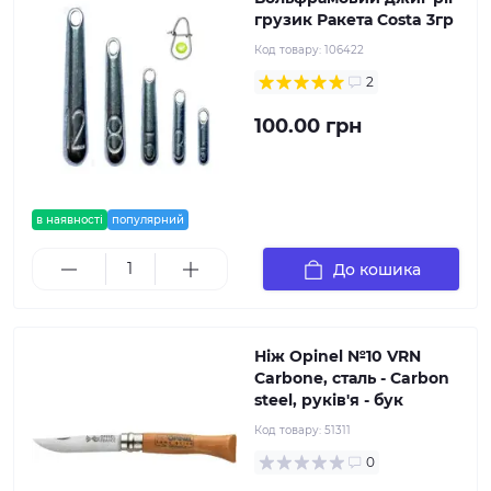
грузик Ракета Costa 3гр
Код товару:
106422
2
100.00 грн
в наявності
популярний
До кошика
Ніж Opinel №10 VRN
Carbone, сталь - Carbon
steel, руків'я - бук
Код товару:
51311
0