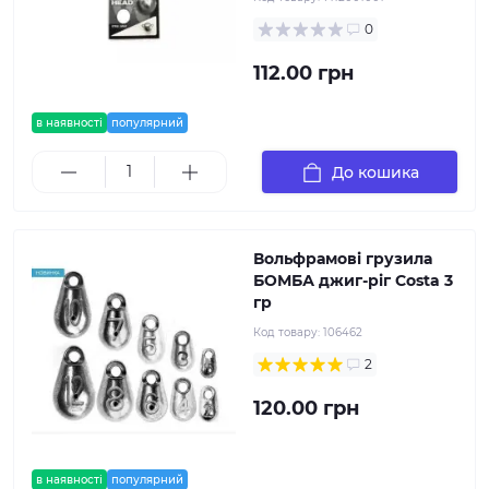
0
112.00 грн
в наявності
популярний
До кошика
Вольфрамові грузила
БОМБА джиг-ріг Costa 3
гр
Код товару:
106462
2
120.00 грн
в наявності
популярний