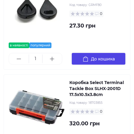
Код товару:
GRMF80
0
27.30 грн
в наявності
популярний
До кошика
Коробка Select Terminal
Tackle Box SLHX-2001D
17.5х10.5х3.8cm
Код товару:
18703855
0
320.00 грн