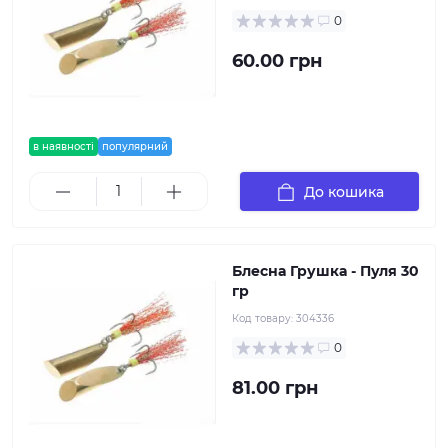
0
60.00 грн
в наявності
популярний
До кошика
Блесна Грушка - Пуля 30
гр
Код товару:
304336
0
81.00 грн