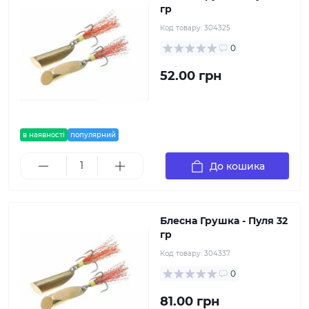
гр
Код товару:
304325
0
52.00 грн
в наявності
популярний
До кошика
Блесна Грушка - Пуля 32
гр
Код товару:
304337
0
81.00 грн