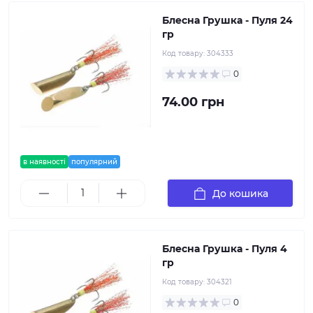
Блесна Грушка - Пуля 24
гр
Код товару:
304333
0
74.00 грн
в наявності
популярний
До кошика
Блесна Грушка - Пуля 4
гр
Код товару:
304321
0