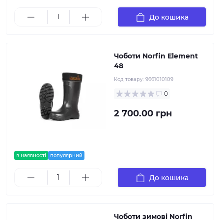
До кошика
Чоботи Norfin Element
48
Код товару:
9661010109
0
2 700.00 грн
в наявності
популярний
До кошика
Чоботи зимові Norfin