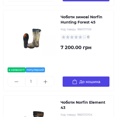
Чоботи зимові Norfin
Hunting Forest 45
Код товару:
9661011106
0
7 200.00 грн
в наявності
популярний
До кошика
Чоботи Norfin Element
43
Код товару:
9661010104