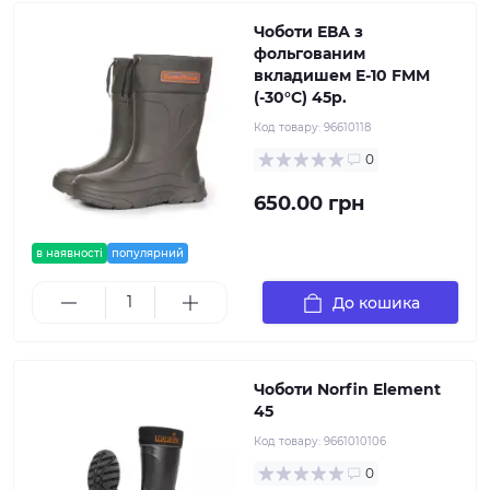
Чоботи ЕВА з
фольгованим
вкладишем E-10 FMM
(-30°C) 45р.
Код товару:
96610118
0
650.00 грн
в наявності
популярний
До кошика
Чоботи Norfin Element
45
Код товару:
9661010106
0