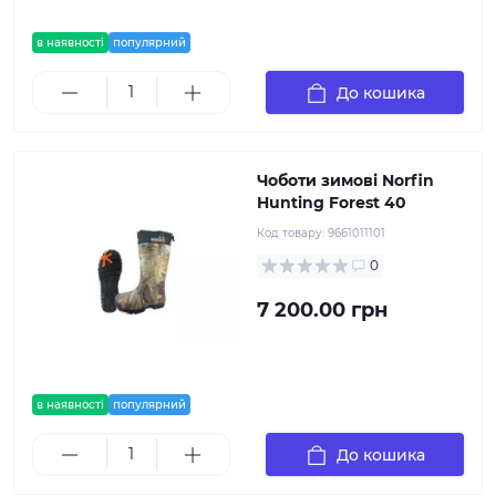
в наявності
популярний
До кошика
Чоботи зимові Norfin
Hunting Forest 40
Код товару:
9661011101
0
7 200.00 грн
в наявності
популярний
До кошика