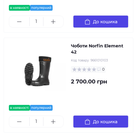
в наявності
популярний
До кошика
Чоботи Norfin Element
42
Код товару:
9661010103
0
2 700.00 грн
в наявності
популярний
До кошика