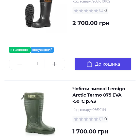
Код товару:
9661010102
0
2 700.00 грн
в наявності
популярний
До кошика
Чоботи зимові Lemigo
Arctic Termo 875 EVA
-50°C р.43
Код товару:
96610114
0
1 700.00 грн