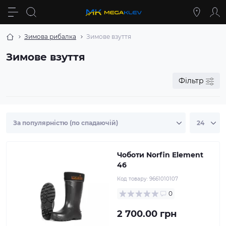
Зимова рибалка
Зимове взуття
Зимове взуття
Фільтр
Чоботи Norfin Element
46
Код товару:
9661010107
0
2 700.00 грн