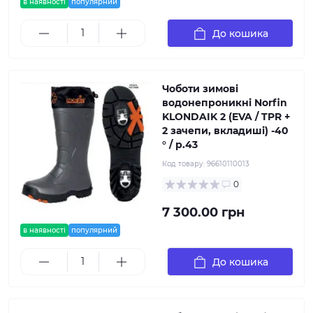
в наявності
популярний
До кошика
Чоботи зимові
водонепроникні Norfin
KLONDAIK 2 (EVA / TPR +
2 зачепи, вкладиші) -40
° / р.43
Код товару:
96610110013
0
7 300.00 грн
в наявності
популярний
До кошика