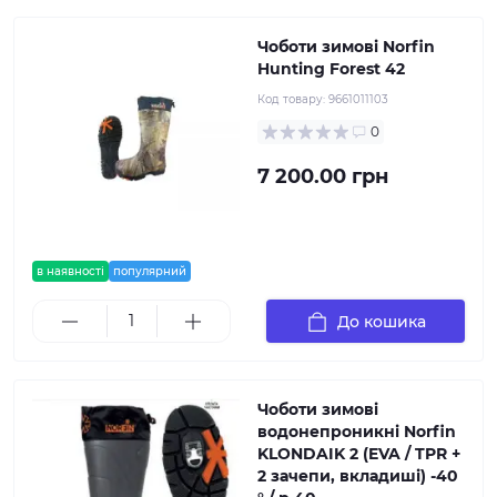
Чоботи зимові Norfin
Hunting Forest 42
Код товару:
9661011103
0
7 200.00 грн
в наявності
популярний
До кошика
Чоботи зимові
водонепроникні Norfin
KLONDAIK 2 (EVA / TPR +
2 зачепи, вкладиші) -40