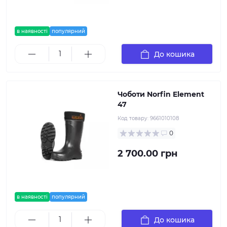
в наявності
популярний
До кошика
Чоботи Norfin Element
47
Код товару:
9661010108
0
2 700.00 грн
в наявності
популярний
До кошика