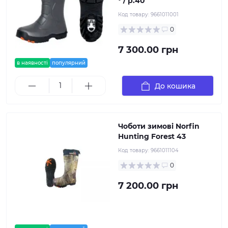
° / р.40
Код товару:
9661011001
0
7 300.00 грн
в наявності
популярний
До кошика
Чоботи зимові Norfin
Hunting Forest 43
Код товару:
9661011104
0
7 200.00 грн