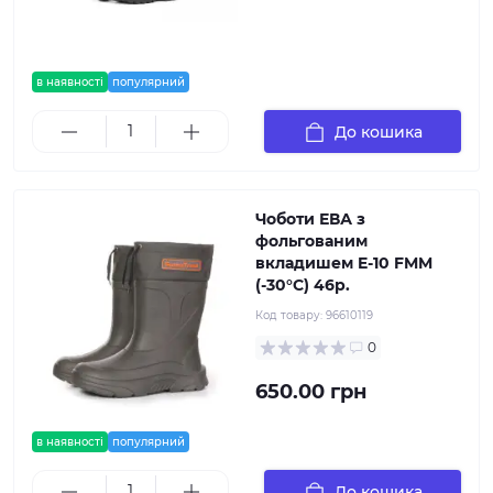
в наявності
популярний
До кошика
Чоботи ЕВА з
фольгованим
вкладишем E-10 FMM
(-30°C) 46р.
Код товару:
96610119
0
650.00 грн
в наявності
популярний
До кошика