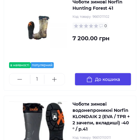
Чоботи зимові Norfin
Hunting Forest 41
Код товару:
9661011102
0
7 200.00 грн
в наявності
популярний
До кошика
Чоботи зимові
водонепроникні Norfin
KLONDAIK 2 (EVA / TPR +
2 зачепи, вкладиші) -40
° / р.41
Код товару:
96610110011