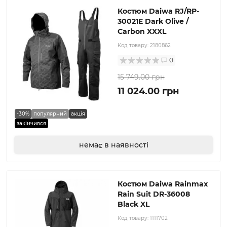
Костюм Daiwa RJ/RP-
30021E Dark Olive /
Carbon XXXL
Код товару:
2180862
0
15 749.00 грн
11 024.00 грн
-30%
популярний
акція
закінчився
немає в наявності
Костюм Daiwa Rainmax
Rain Suit DR-36008
Black XL
Код товару:
1111702