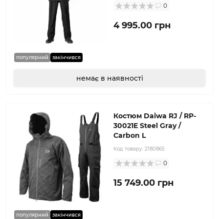
0
4 995.00 грн
популярний
закінчився
немає в наявності
Костюм Daiwa RJ / RP-
30021E Steel Gray /
Carbon L
Код товару:
2180865
0
15 749.00 грн
популярний
закінчився