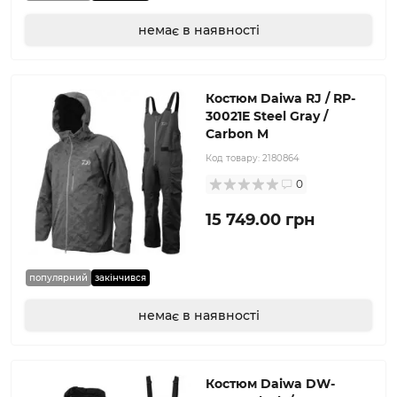
немає в наявності
Костюм Daiwa RJ / RP-
30021E Steel Gray /
Carbon M
Код товару:
2180864
0
15 749.00 грн
популярний
закінчився
немає в наявності
Костюм Daiwa DW-