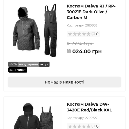
Костюм Daiwa RJ / RP-
30021E Dark Olive /
Carbon M
Код товару:
2180858
0
15 749.00 грн
11 024.00 грн
-30%
популярний
акція
закінчився
немає в наявності
Костюм Daiwa DW-
3420E Red/Black XXL
Код товару:
2220627
0