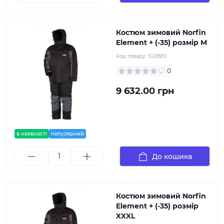
Костюм зимовий Norfin
Element + (-35) розмір M
Код товару:
5128951
0
9 632.00 грн
в наявності
популярний
До кошика
Костюм зимовий Norfin
Element + (-35) розмір
XXXL