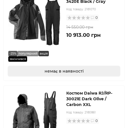
3420E Black / Gray
Код товару:
2181070
0
14 550.00 грн
10 913.00 грн
-25%
популярний
акція
закінчився
немає в наявності
Костюм Daiwa RJ/RP-
30021E Dark Olive /
Carbon XXL
Код товару:
2180861
0