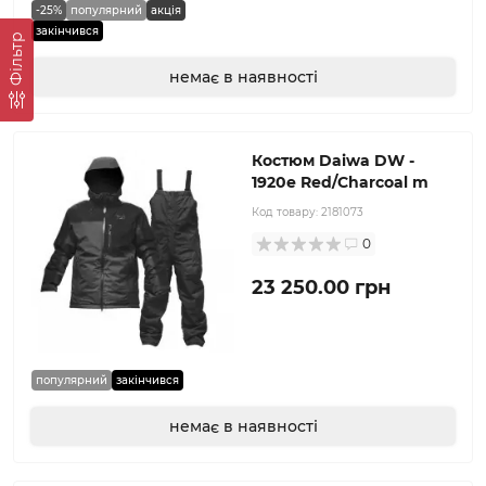
-25%
популярний
акція
закінчився
Фільтр
немає в наявності
Костюм Daiwa DW -
1920e Red/Charcoal m
Код товару:
2181073
0
23 250.00 грн
популярний
закінчився
немає в наявності