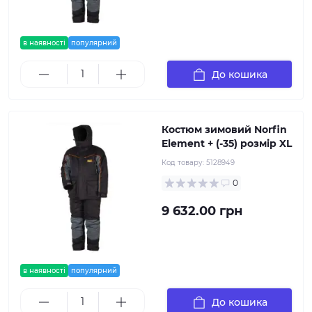
в наявності
популярний
До кошика
Костюм зимовий Norfin
Element + (-35) розмір XL
Код товару:
5128949
0
9 632.00 грн
в наявності
популярний
До кошика