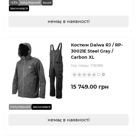
-43%
популярний
акція
закінчився
немає в наявності
Костюм Daiwa RJ / RP-
30021E Steel Gray /
Carbon XL
Код товару:
2180866
0
15 749.00 грн
популярний
закінчився
немає в наявності