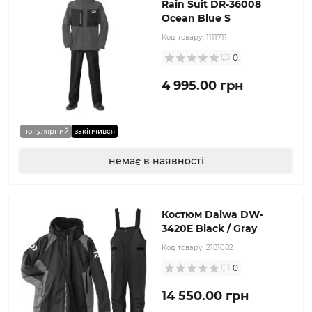
Rain Suit DR-36008
Ocean Blue S
Код товару:
1111711
0
4 995.00 грн
популярний
закінчився
немає в наявності
Костюм Daiwa DW-
3420E Black / Gray
Код товару:
2181082
0
14 550.00 грн