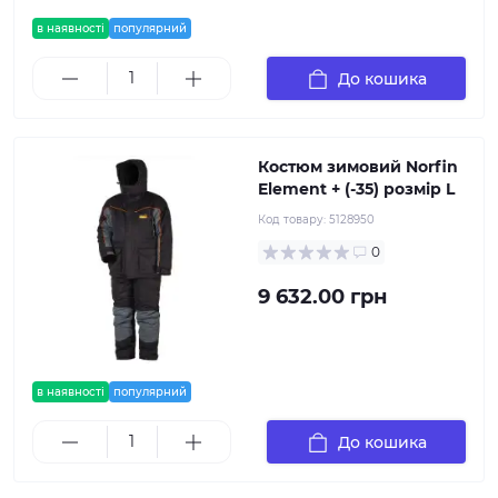
в наявності
популярний
До кошика
Костюм зимовий Norfin
Element + (-35) розмір L
Код товару:
5128950
0
9 632.00 грн
в наявності
популярний
До кошика