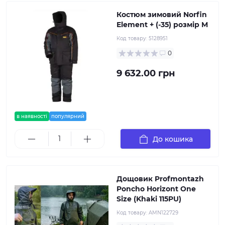
Костюм зимовий Norfin
Element + (-35) розмір M
Код товару:
5128951
0
9 632.00 грн
в наявності
популярний
До кошика
Дощовик Profmontazh
Poncho Horizont One
Size (Khaki 115PU)
Код товару:
AMN122729