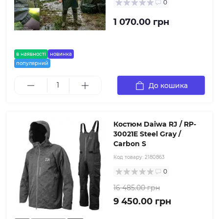
0
1 070.00 грн
в наявності
новинка
популярний
До кошика
Костюм Daiwa RJ / RP-
30021E Steel Gray /
Carbon S
Код товару:
2180863
0
16 485.00 грн
9 450.00 грн