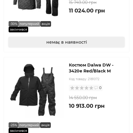
15 749.00 грн
11 024.00 грн
-30%
популярний
акція
закінчився
немає в наявності
Костюм Daiwa DW -
3420e Red/Black M
Код товару:
2181072
0
14 550.00 грн
10 913.00 грн
-25%
популярний
акція
закінчився