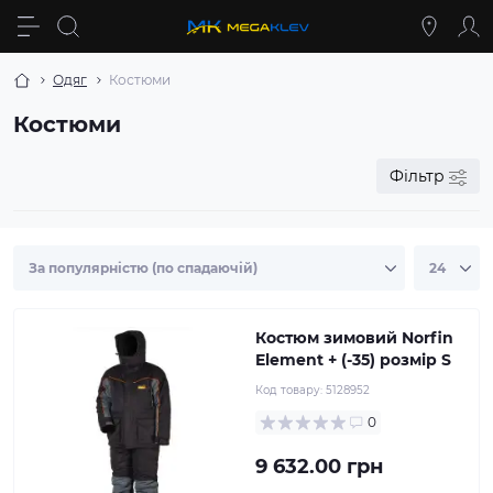
Одяг
Костюми
Костюми
Фільтр
Костюм зимовий Norfin
Element + (-35) розмір S
Код товару:
5128952
0
9 632.00 грн