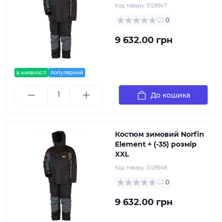
Код товару:
5128947
0
9 632.00 грн
в наявності
популярний
До кошика
Костюм зимовий Norfin
Element + (-35) розмір
XXL
Код товару:
5128948
0
9 632.00 грн