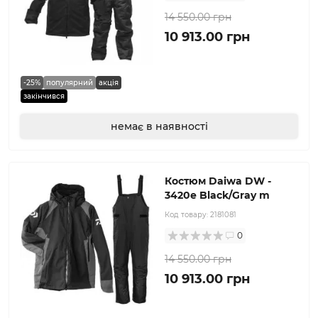
14 550.00 грн
10 913.00 грн
-25%
популярний
акція
закінчився
немає в наявності
Костюм Daiwa DW -
3420e Black/Gray m
Код товару:
2181081
0
14 550.00 грн
10 913.00 грн