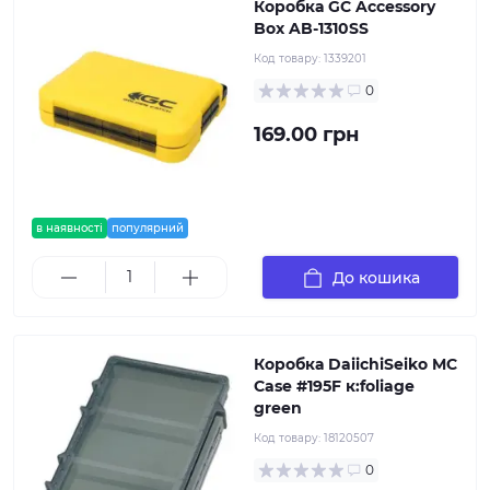
Коробка GC Accessory
Box AB-1310SS
Код товару:
1339201
0
169.00 грн
в наявності
популярний
До кошика
Коробка DaiichiSeiko MC
Case #195F к:foliage
green
Код товару:
18120507
0