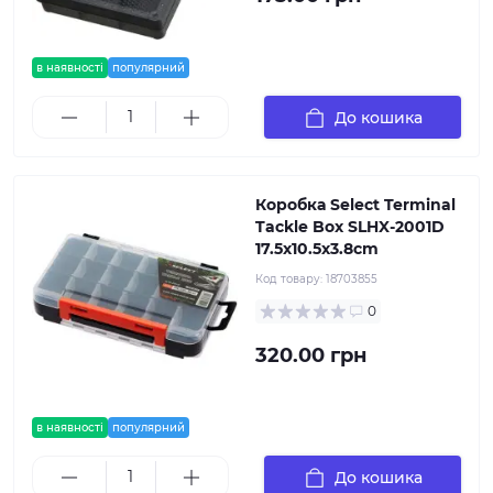
в наявності
популярний
До кошика
Коробка Select Terminal
Tackle Box SLHX-2001D
17.5х10.5х3.8cm
Код товару:
18703855
0
320.00 грн
в наявності
популярний
До кошика