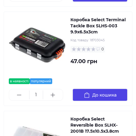
Коробка Select Terminal
Tackle Box SLHS-003
9.9x6.5x3cm
Код товару:
18703045
0
47.00 грн
в наявності
популярний
До кошика
Коробка Select
Reversible Box SLHX-
2001B 17.5х10.5х3.8cm