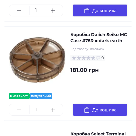
До кошика
Коробка DaiichiSeiko MC
Case #75R к:dark earth
Код товару:
18120484
0
181.00 грн
в наявності
популярний
До кошика
Коробка Select Terminal