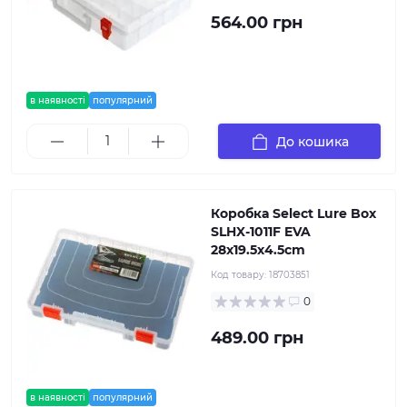
564.00 грн
в наявності
популярний
До кошика
Коробка Select Lure Box
SLHX-1011F EVA
28х19.5х4.5cm
Код товару:
18703851
0
489.00 грн
в наявності
популярний