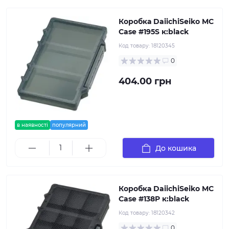
Коробка DaiichiSeiko MC
Case #195S к:black
Код товару:
18120345
0
404.00 грн
в наявності
популярний
До кошика
Коробка DaiichiSeiko MC
Case #138P к:black
Код товару:
18120342
0