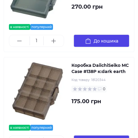
270.00 грн
в наявності
популярний
До кошика
Коробка DaiichiSeiko MC
Case #138P к:dark earth
Код товару:
18120344
0
175.00 грн
в наявності
популярний