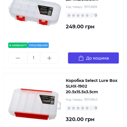
Код товару:
18703856
0
249.00 грн
в наявності
популярний
До кошика
Коробка Select Lure Box
SLHX-1902
20.5х15.5х3.5cm
Код товару:
18703845
0
320.00 грн