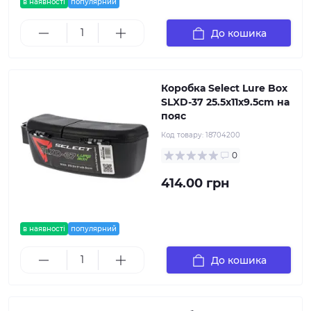
в наявності
популярний
До кошика
Коробка Select Lure Box
SLXD-37 25.5x11x9.5cm на
пояс
Код товару:
18704200
0
414.00 грн
в наявності
популярний
До кошика