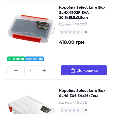
Коробка Select Lure Box
SLHX-1902F EVA
20.5х15.5х3.5cm
Код товару:
18703850
0
418.00 грн
в наявності
популярний
До кошика
Коробка Select Lure Box
SLHS-306 34х26х7см
Код товару:
18703063
0