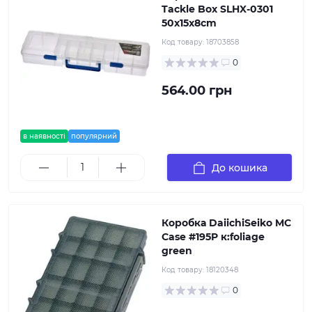
Tackle Box SLHX-0301
50х15х8cm
Код товару:
18703858
0
564.00 грн
в наявності
популярний
До кошика
Коробка DaiichiSeiko MC
Case #195P к:foliage
green
Код товару:
18120348
0