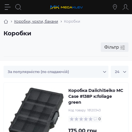
Коробки, чохли, бакани
Коробки
Коробки
Фільтр
Коробка DaiichiSeiko MC
Case #138P к:foliage
green
Код товару:
18120343
0
175.00 грн