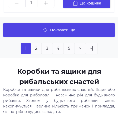
До кошика
Показати ще
1
2
3
4
5
>
>|
Коробки та ящики для
рибальських снастей
Коробки та ящики для рибальських снастей. Ящик або
коробка для риболовлі - незамінна річ для будь-якого
рибалки. Згодом у будь-якого рибалки також
накопичується і велика кількість приманок і приладдя,
які потрібно кудись складати.