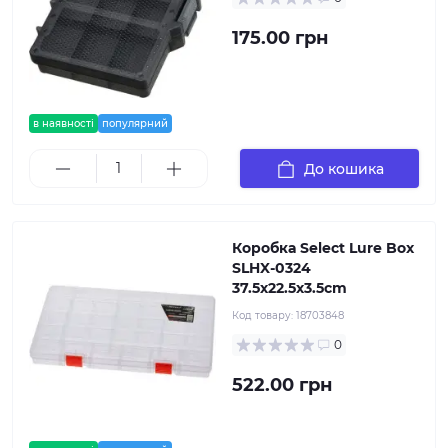
175.00 грн
в наявності
популярний
До кошика
Коробка Select Lure Box
SLHX-0324
37.5х22.5х3.5cm
Код товару:
18703848
0
522.00 грн