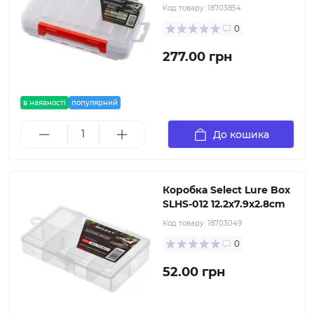
Код товару:
18703854
0
277.00 грн
в наявності
популярний
До кошика
Коробка Select Lure Box
SLHS-012 12.2х7.9х2.8cm
Код товару:
18703049
0
52.00 грн