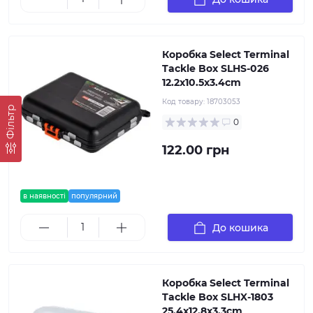
Коробка Select Terminal
Tackle Box SLHS-026
12.2х10.5х3.4cm
Код товару:
18703053
Фільтр
0
122.00 грн
в наявності
популярний
До кошика
Коробка Select Terminal
Tackle Box SLHX-1803
25.4х12.8х3.3cm