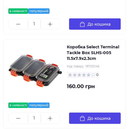
в наявності
популярний
До кошика
Коробка Select Terminal
Tackle Box SLHS-005
11.5x7.9x2.3cm
Код товару:
18703046
0
160.00 грн
в наявності
популярний
До кошика