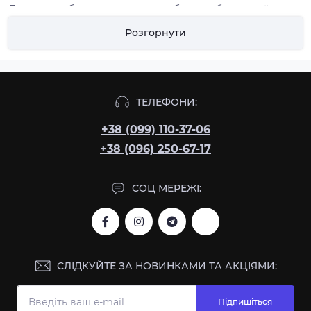
Для цього буде корисно придбати рибальський ящик
або коробку, які спеціально призначені для зберігання в
Розгорнути
них воблерів, м'яких принад, блешень, а також оснащень
(гачків, вантажив, повідків, поплавців, лісок). Не кожен
звичайний ящик або коробка підійдуть для приманок,
наприклад силіконових. Пластик, з якого виготовлені ці
пристосування, не має властивості вступати в реакцію з
ТЕЛЕФОНИ:
приманками, від якої може псуватися їхній зовнішній
вигляд.
+38 (099) 110-37-06
+38 (096) 250-67-17
Хороший вибір для поплавцевого або фідерного лову -
це станція з великою кількістю відсіків і з допоміжними
коробками в комплекті. Такий ящик дасть змогу мати
СОЦ МЕРЕЖІ:
швидкий доступ до всіх необхідних оснасток і приманок.
При лові з човна хижака можна підібрати великий і
місткий ящик, що також спростить риболовлю, якщо
виявиться, що в човні мало місця. Також зручні коробки
для зберігання гачків і вантажив під час ловлі джигом з
СЛІДКУЙТЕ ЗА НОВИНКАМИ ТА АКЦІЯМИ:
берега або з човна. У такі коробки можна зручно
розмістити все майно і носити компактно в сумці або
рюкзаку.
Підпишіться