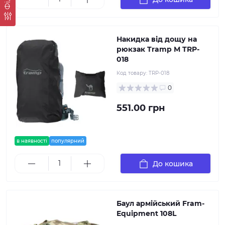
Накидка від дощу на
рюкзак Tramp M TRP-
018
Код товару:
TRP-018
0
551.00 грн
в наявності
популярний
До кошика
Баул армійський Fram-
Equipment 108L