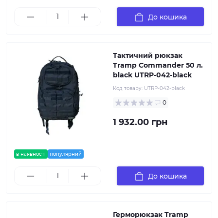
До кошика
Тактичний рюкзак
Tramp Commander 50 л.
black UTRP-042-black
Код товару:
UTRP-042-black
0
1 932.00 грн
в наявності
популярний
До кошика
Герморюкзак Tramp