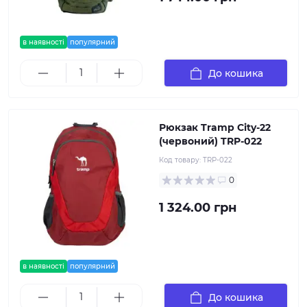
в наявності
популярний
До кошика
Рюкзак Tramp City-22
(червоний) TRP-022
Код товару:
TRP-022
0
1 324.00 грн
в наявності
популярний
До кошика