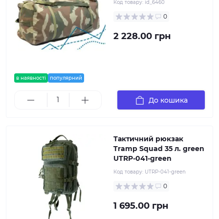
Код товару:
id_6460
0
2 228.00 грн
в наявності
популярний
До кошика
Тактичний рюкзак
Tramp Squad 35 л. green
UTRP-041-green
Код товару:
UTRP-041-green
0
1 695.00 грн