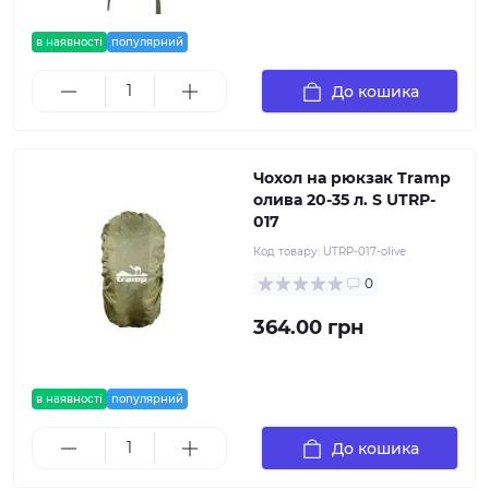
в наявності
популярний
До кошика
Чохол на рюкзак Tramp
олива 20-35 л. S UTRP-
017
Код товару:
UTRP-017-olive
0
364.00 грн
в наявності
популярний
До кошика