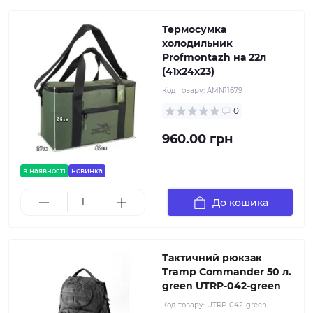
Термосумка
холодильник
Profmontazh на 22л
(41х24х23)
Код товару:
AMN11679
0
960.00 грн
в наявності
новинка
До кошика
Тактичний рюкзак
Tramp Commander 50 л.
green UTRP-042-green
Код товару:
UTRP-042-green