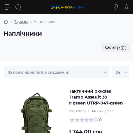
Туризм
Наплічники
Наплічники
Фільтр
Тактичний рюкзак
Tramp Assault 30
л green UTRP-047-green
Код товару:
UTRP-047-green
0
1 744.00 грн