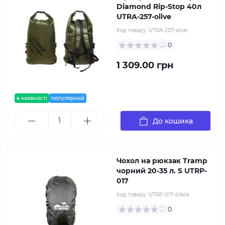
Diamond Rip-Stop 40л
UTRA-257-olive
Код товару:
UTRA-257-olive
0
1 309.00 грн
в наявності
популярний
До кошика
Чохол на рюкзак Tramp
чорний 20-35 л. S UTRP-
017
Код товару:
UTRP-017-black
0