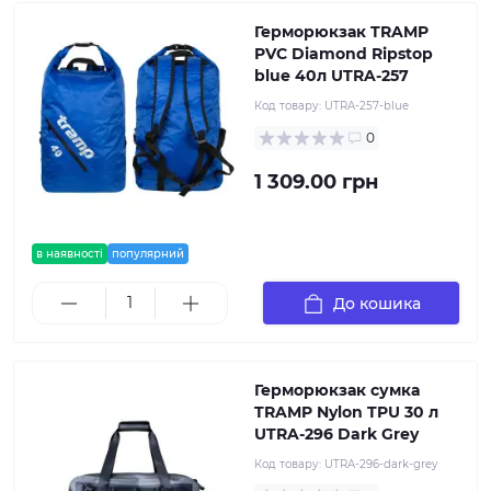
Герморюкзак TRAMP
PVC Diamond Ripstop
blue 40л UTRA-257
Код товару:
UTRA-257-blue
0
1 309.00 грн
в наявності
популярний
До кошика
Герморюкзак сумка
TRAMP Nylon TPU 30 л
UTRA-296 Dark Grey
Код товару:
UTRA-296-dark-grey