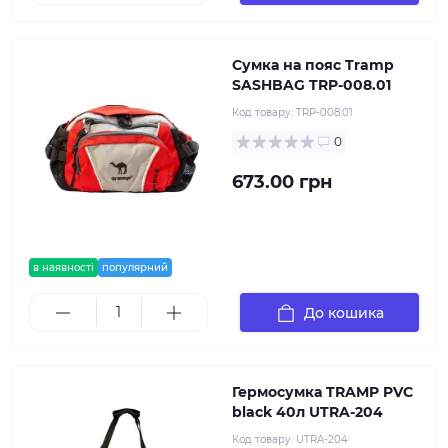
Сумка на пояс Tramp
SASHBAG TRP-008.01
Код товару:
TRP-008.01
0
673.00 грн
в наявності
популярний
До кошика
Гермосумка TRAMP PVC
black 40л UTRA-204
Код товару:
UTRA-204