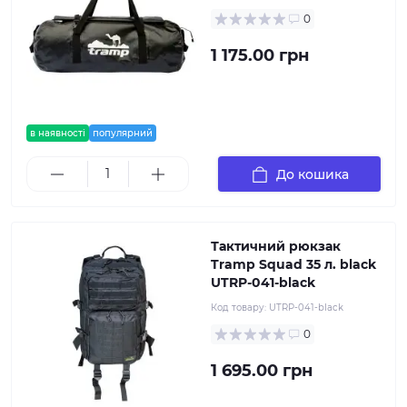
0
1 175.00 грн
в наявності
популярний
До кошика
Тактичний рюкзак
Tramp Squad 35 л. black
UTRP-041-black
Код товару:
UTRP-041-black
0
1 695.00 грн