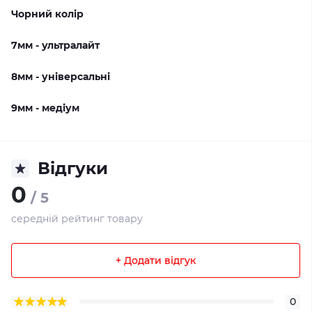
Чорний колір
7мм - ультралайт
8мм - універсальні
9мм - медіум
Відгуки
0
/ 5
середній рейтинг товару
+ Додати відгук
0