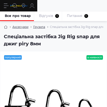
Все про товар
Відгуків
Питання
0
0
Аксесуари
Грузила
Спеціальна застібка Jig Rig snap для 
Спеціальна застібка Jig Rig snap для
джиг рігу 8мм
популярний
в наявності