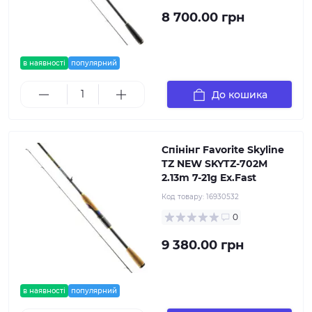
8 700.00 грн
в наявності
популярний
До кошика
Спінінг Favorite Skyline
TZ NEW SKYTZ-702M
2.13m 7-21g Ex.Fast
Код товару:
16930532
0
9 380.00 грн
в наявності
популярний