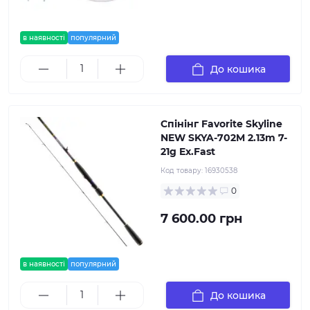
в наявності
популярний
До кошика
Спінінг Favorite Skyline
NEW SKYA-702M 2.13m 7-
21g Ex.Fast
Код товару:
16930538
0
7 600.00 грн
в наявності
популярний
До кошика