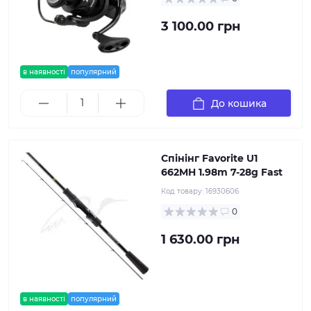
3 100.00 грн
в наявності
популярний
До кошика
Спінінг Favorite U1
662MH 1.98m 7-28g Fast
Код товару:
16930606
0
1 630.00 грн
в наявності
популярний