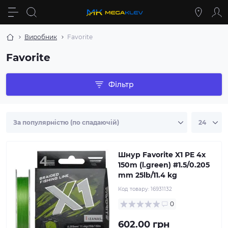
Виробник
Favorite
Favorite
Фільтр
Шнур Favorite X1 PE 4x
150m (l.green) #1.5/0.205
mm 25lb/11.4 kg
Код товару:
16931132
0
602.00 грн