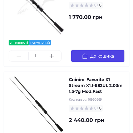
0
1 770.00 грн
в наявності
популярний
До кошика
Спінінг Favorite X1
Stream X1.1-682UL 2.03m
1.5-7g Mod.Fast
Код товару:
16930669
0
2 440.00 грн