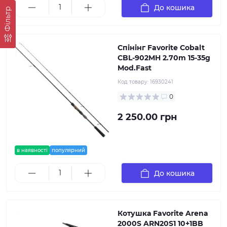
До кошика
Фільтр
Спінінг Favorite Cobalt
CBL-902MH 2.70m 15-35g
Mod.Fast
Код товару:
16930241
0
2 250.00 грн
в наявності
популярний
До кошика
Котушка Favorite Arena
2000S ARN20S1 10+1BB