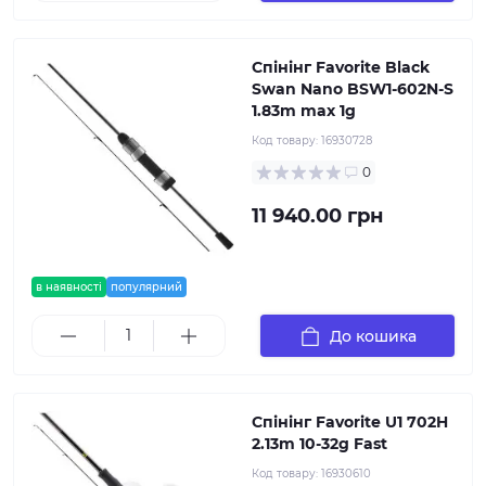
Спінінг Favorite Black
Swan Nano BSW1-602N-S
1.83m max 1g
Код товару:
16930728
0
11 940.00 грн
в наявності
популярний
До кошика
Спінінг Favorite U1 702H
2.13m 10-32g Fast
Код товару:
16930610