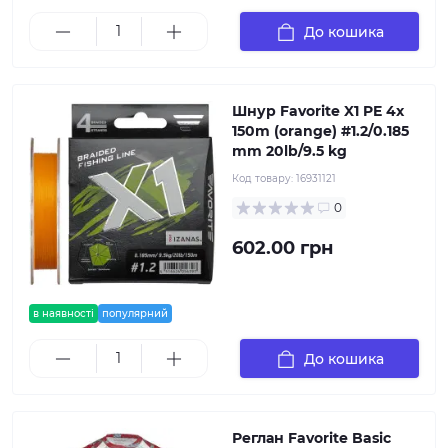
До кошика
Шнур Favorite X1 PE 4x
150m (orange) #1.2/0.185
mm 20lb/9.5 kg
Код товару:
16931121
0
602.00 грн
в наявності
популярний
До кошика
Реглан Favorite Basic