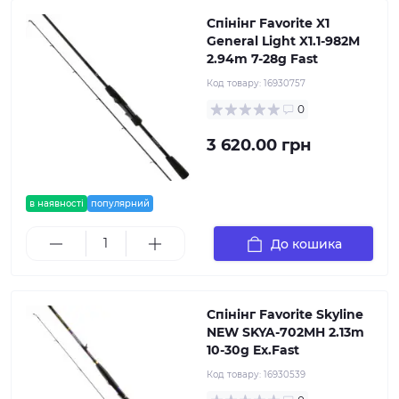
Спінінг Favorite X1
General Light X1.1-982M
2.94m 7-28g Fast
Код товару:
16930757
0
3 620.00 грн
в наявності
популярний
До кошика
Спінінг Favorite Skyline
NEW SKYA-702MH 2.13m
10-30g Ex.Fast
Код товару:
16930539