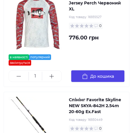
Jersey Perch Червоний
XL
Код товару:
16935527
0
776.00 грн
в наявності
популярний
закінчується
До кошика
Спінінг Favorite Skyline
NEW SKYA-842H 2.54m
20-60g Ex.Fast
Код товару:
16930449
0