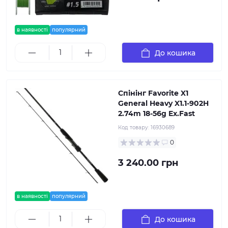
в наявності
популярний
До кошика
Спінінг Favorite X1
General Heavy X1.1-902H
2.74m 18-56g Ex.Fast
Код товару:
16930689
0
3 240.00 грн
в наявності
популярний
До кошика