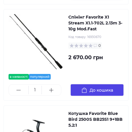
Спінінг Favorite X1
Stream X1.1-702L 2.13m 3-
10g Mod.Fast
Код товару:
16930670
0
2 670.00 грн
в наявності
популярний
До кошика
Котушка Favorite Blue
Bird 2500S BB25S1 9+1BB
5.2:1