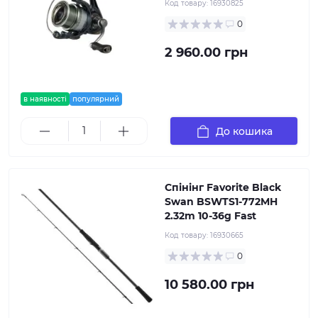
Код товару:
16930825
0
2 960.00 грн
в наявності
популярний
До кошика
Спінінг Favorite Black
Swan BSWTS1-772MH
2.32m 10-36g Fast
Код товару:
16930665
0
10 580.00 грн