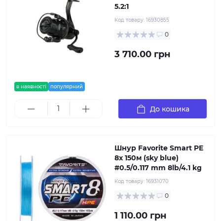
5.2:1
Код товару:
16930855
0
3 710.00 грн
в наявності
популярний
До кошика
Шнур Favorite Smart PE
8x 150м (sky blue)
#0.5/0.117 mm 8lb/4.1 kg
Код товару:
16931070
0
1 110.00 грн