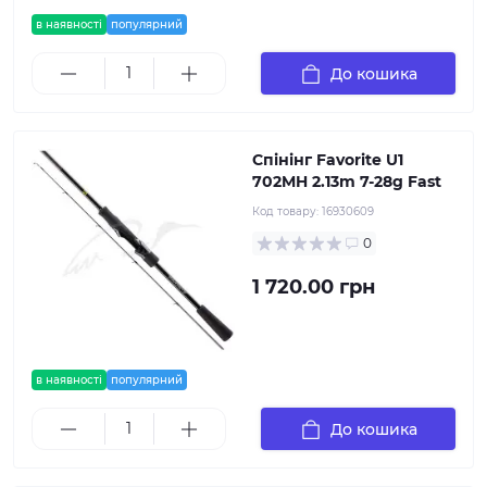
в наявності
популярний
До кошика
Спінінг Favorite U1
702MH 2.13m 7-28g Fast
Код товару:
16930609
0
1 720.00 грн
в наявності
популярний
До кошика