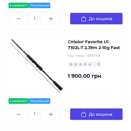
в наявності
популярний
До кошика
Спінінг Favorite U1
7102L-T 2.39m 2-10g Fast
Код товару:
16930746
0
1 900.00 грн
в наявності
популярний
До кошика