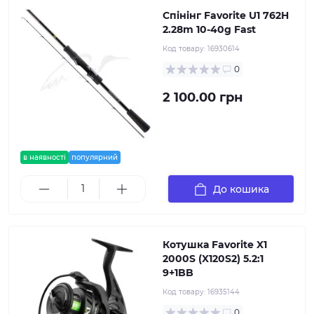
Спінінг Favorite U1 762H
2.28m 10-40g Fast
Код товару:
16930614
0
2 100.00 грн
в наявності
популярний
До кошика
Котушка Favorite X1
2000S (X120S2) 5.2:1
9+1BB
Код товару:
16935144
0