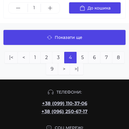
До кошика
Показати ще
|<
<
1
2
3
4
5
6
7
8
9
>
>|
ТЕЛЕФОНИ:
+38 (099) 110-37-06
+38 (096) 250-67-17
СОЦ МЕРЕЖІ: