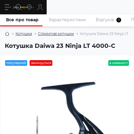
Все про товар
Характеристики
Відгуків
П
0
Котушки
Спінінгові котушки
Котушка Daiwa 23 Ninja LT 4
Котушка Daiwa 23 Ninja LT 4000-C
популярний
закінчується
в наявності