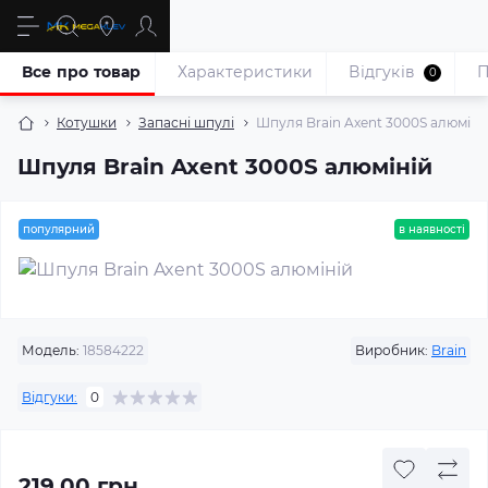
Все про товар
Характеристики
Відгуків
П
0
Котушки
Запасні шпулі
Шпуля Brain Axent 3000S алюміні
Шпуля Brain Axent 3000S алюміній
популярний
в наявності
Модель:
18584222
Виробник:
Brain
Відгуки:
0
219.00 грн