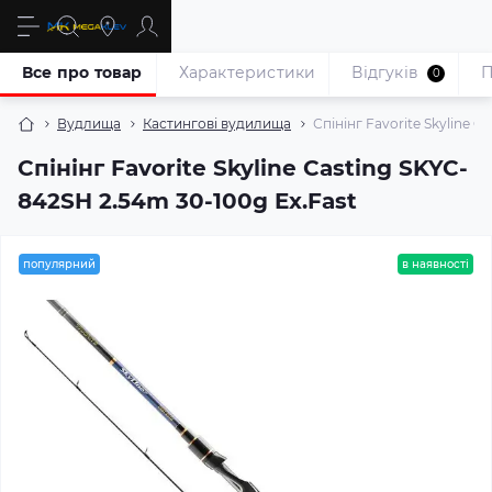
Все про товар
Характеристики
Відгуків
П
0
Вудлища
Кастингові вудилища
Спінінг Favorite Skyline 
Спінінг Favorite Skyline Casting SKYC-
842SH 2.54m 30-100g Ex.Fast
популярний
в наявності