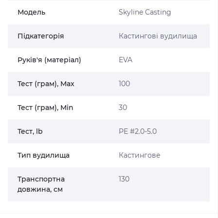
Модель
Skyline Casting
Підкатегорія
Кастингові вудилища
Руків'я (матеріал)
EVA
Тест (грам), Max
100
Тест (грам), Min
30
Тест, lb
PE #2.0-5.0
Тип вудилища
Кастингове
Транспортна
130
довжина, см