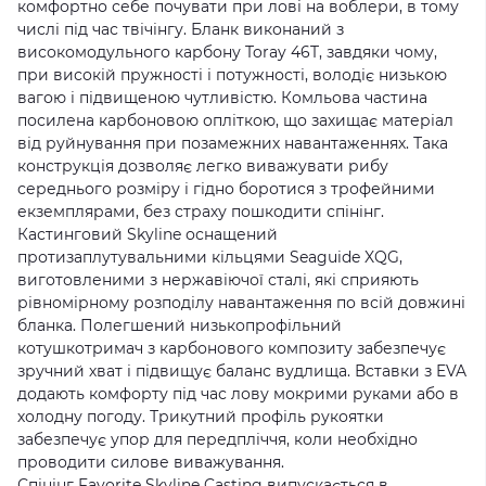
комфортно себе почувати при лові на воблери, в тому
числі під час твічінгу. Бланк виконаний з
високомодульного карбону Toray 46T, завдяки чому,
при високій пружності і потужності, володіє низькою
вагою і підвищеною чутливістю. Комльова частина
посилена карбоновою опліткою, що захищає матеріал
від руйнування при позамежних навантаженнях. Така
конструкція дозволяє легко виважувати рибу
середнього розміру і гідно боротися з трофейними
екземплярами, без страху пошкодити спінінг.
Кастинговий Skyline оснащений
протизаплутувальними кільцями Seaguide XQG,
виготовленими з нержавіючої сталі, які сприяють
рівномірному розподілу навантаження по всій довжині
бланка. Полегшений низькопрофільний
котушкотримач з карбонового композиту забезпечує
зручний хват і підвищує баланс вудлища. Вставки з EVA
додають комфорту під час лову мокрими руками або в
холодну погоду. Трикутний профіль рукоятки
забезпечує упор для передпліччя, коли необхідно
проводити силове виважування.
Спінінг Favorite Skyline Casting випускається в