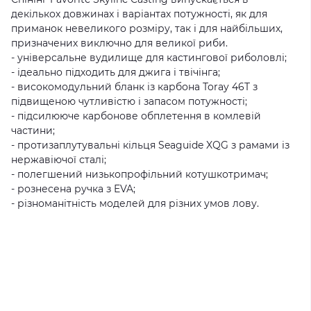
декількох довжинах і варіантах потужності, як для
приманок невеликого розміру, так і для найбільших,
призначених виключно для великої риби.
- універсальне вудилище для кастингової риболовлі;
- ідеально підходить для джига і твічінга;
- високомодульний бланк із карбона Toray 46T з
підвищеною чутливістю і запасом потужності;
- підсилююче карбонове обплетення в комлевій
частини;
- протизаплутувальні кільця Seaguide XQG з рамами із
нержавіючої сталі;
- полегшений низькопрофільний котушкотримач;
- рознесена ручка з EVA;
- різноманітність моделей для різних умов лову.