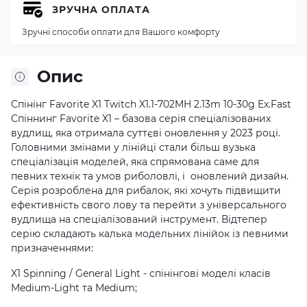
ЗРУЧНА ОПЛАТА
Зручні способи оплати для Вашого комфорту
Опис
Спінінг Favorite X1 Twitch X1.1-702MH 2.13m 10-30g Ex.Fast
Спіннинг Favorite X1 – базова серія спеціалізованих
вудлищ, яка отримала суттєві оновлення у 2023 році.
Головними змінами у лінійці стали більш вузька
спеціалізація моделей, яка спрямована саме для
певних технік та умов риболовлі, і оновлений дизайн.
Серія розроблена для рибалок, які хочуть підвищити
ефективність свого лову та перейти з універсального
вудлища на спеціалізований інструмент. Відтепер
серію складають калька модельних лінійок із певними
призначеннями:
X1 Spinning / General Light - спінінгові моделі класів
Medium-Light та Medium;