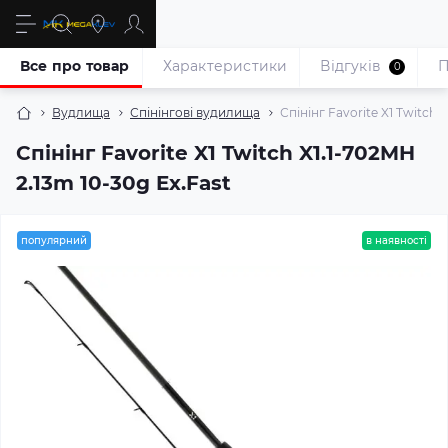
Все про товар
Характеристики
Відгуків
П
0
Вудлища
Спінінгові вудилища
Спінінг Favorite X1 Twitch 
Спінінг Favorite X1 Twitch X1.1-702MH
2.13m 10-30g Ex.Fast
популярний
в наявності