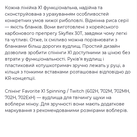
Кожна лінійка Х1 функціональна, надійна та
сконструйована з урахуванням особливостей
конкретних умов хижої риболовлі. Відмінна риса серії
— якість бланків. Вони виготовлені з корейського
карбонового препрегу Skyflex 30T, завдяки чому легкі
та чутливі. Отже, їх сміливо можна порівнювати з
бланками більш дорогих вудлищ. Простий дизайн
дозволив зробити спінінги Х1 доступними за ціною без
втрати у функціональності. Руків’я вудлищ і
пластиковий котушкотримач зручно лежать у руці, а
кільця з тонкими вставками розташовані відповідно до
KR-концепції.
Спінінг Favorite X1 Spinning / Twitch (602H, 702M, 702MH,
702H, 702ExH) — вудлища для твічингу щуки на
воблери міноу. Для зручності вони мають додаткове
маркування з рекомендованими розмірами воблерів.